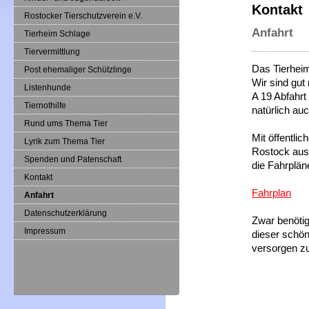
Kontakt
Rostocker Tierschutzverein e.V.
Anfahrt
Tierheim Schlage
Tiervermittlung
Das Tierheim
Post ehemaliger Schützlinge
Wir sind gut
Listenhunde
A 19 Abfahrt
Tiernothilfe
natürlich a
Rund ums Thema Tier
Mit öffentli
Lyrik zum Thema Tier
Rostock aus 
Spenden und Patenschaft
die Fahrplän
Kontakt
Fahrplan
Anfahrt
Datenschutzerklärung
Zwar benöti
Impressum
dieser schön
versorgen z