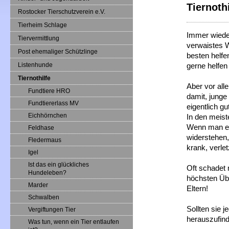
Tiernothi
Rostocker Tierschutzverein e.V.
Tierheim Schlage
Immer wieder
Tiervermittlung
verwaistes W
Post ehemaliger Schützlinge
besten helfe
Listenhunde
gerne helfen
Tiernothilfe
Aber vor all
Fundtiere HRO
damit, junge 
Fundtiererlass MV
eigentlich gu
Eichhörnchen
In den meiste
Wenn man ein
Feldhase
widerstehen, 
Fledermaus
krank, verlet
Igel
Ist das ein glückliches
Oft schadet 
Hundeleben?
höchsten Übe
Marder
Eltern!
Schwalben
Sollten sie 
Vergiftungen Tier
herauszufinde
Was tun, wenn ein Tier entlaufen