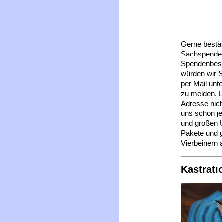
Gerne bestät
Sachspende 
Spendenbesc
würden wir S
per Mail unt
zu melden. 
Adresse nich
uns schon jet
und großen U
Pakete und 
Vierbeinern 
Kastrati