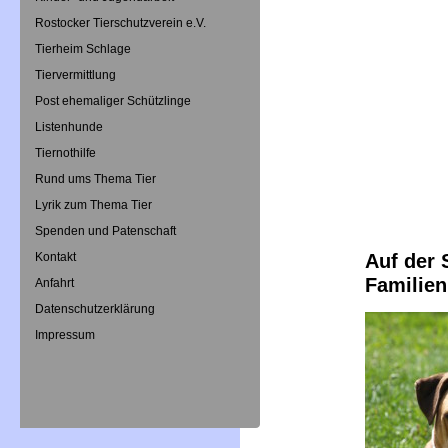
Rostocker Tierschutzverein e.V.
Tierheim Schlage
Tiervermittlung
Post ehemaliger Schützlinge
Listenhunde
Tiernothilfe
Rund ums Thema Tier
Lyrik zum Thema Tier
Spenden und Patenschaft
Kontakt
Auf der
Familie
Anfahrt
Datenschutzerklärung
Impressum