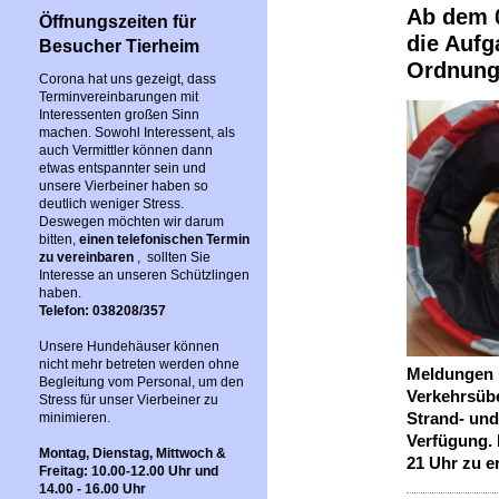
Ab dem 0
Öffnungszeiten für
die Aufg
Besucher Tierheim
Ordnung
Corona hat uns gezeigt, dass
Terminvereinbarungen mit
Interessenten großen Sinn
machen. Sowohl Interessent, als
auch Vermittler können dann
etwas entspannter sein und
unsere Vierbeiner haben so
deutlich weniger Stress.
Deswegen möchten wir darum
bitten,
einen telefonischen Termin
zu vereinbaren
, sollten Sie
Interesse an unseren Schützlingen
haben.
Telefon: 038208/357
Unsere Hundehäuser können
nicht mehr betreten werden ohne
Meldungen 
Begleitung vom Personal, um den
Verkehrsüb
Stress für unser Vierbeiner zu
Strand- und
minimieren.
Verfügung. 
Montag, Dienstag, Mittwoch &
21 Uhr zu e
Freitag: 10.00-12.00 Uhr und
14.00 - 16.00 Uhr