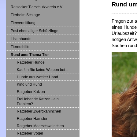
Rund um
Rostocker Tierschutzverein e.V.
Tierheim Schlage
Fragen zur a
Tiervermittlung
eines Hundes
Post ehemaliger Schützlinge
Urlaubszeit? 
Listenhunde
nötigen Antw
Sachen rund 
Tiernothilfe
Rund ums Thema Tier
Ratgeber Hunde
Kaufen Sie keine Welpen bei...
Hunde aus zweiter Hand
Kind und Hund
Ratgeber Katzen
Frei lebende Katzen - ein
Problem?
Ratgeber Zwergkaninchen
Ratgeber Hamster
Ratgeber Meerschweinchen
Ratgeber Vögel