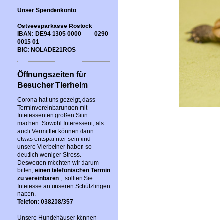
Unser Spendenkonto
Ostseesparkasse Rostock
IBAN: DE94 1305 0000 0290
0015 01
BIC: NOLADE21ROS
Öffnungszeiten für
Besucher Tierheim
Corona hat uns gezeigt, dass
Terminvereinbarungen mit
Interessenten großen Sinn
machen. Sowohl Interessent, als
auch Vermittler können dann
etwas entspannter sein und
unsere Vierbeiner haben so
deutlich weniger Stress.
Deswegen möchten wir darum
bitten,
einen telefonischen Termin
zu vereinbaren
, sollten Sie
Interesse an unseren Schützlingen
haben.
Telefon: 038208/357
Unsere Hundehäuser können