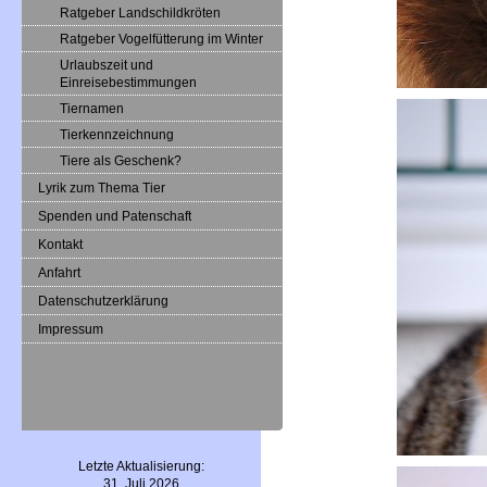
Ratgeber Landschildkröten
Ratgeber Vogelfütterung im Winter
Urlaubszeit und
Einreisebestimmungen
Tiernamen
Tierkennzeichnung
Tiere als Geschenk?
Lyrik zum Thema Tier
Spenden und Patenschaft
Kontakt
Anfahrt
Datenschutzerklärung
Impressum
Letzte Aktualisierung:
31. Juli 2026