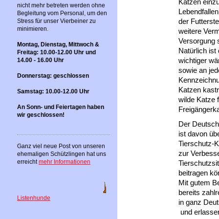
Katzen einzu
nicht mehr betreten werden ohne
Lebendfallen
Begleitung vom Personal, um den
der Futterste
Stress für unser Vierbeiner zu
minimieren.
weitere Ver
Versorgung s
Montag, Dienstag, Mittwoch &
Natürlich is
Freitag: 10.00-12.00 Uhr und
wichtiger wä
14.00 - 16.00 Uhr
sowie an jed
Donnerstag: geschlossen
Kennzeichnu
Katzen kastr
Samstag: 10.00-12.00 Uhr
wilde Katze f
An Sonn- und Feiertagen haben
Freigängerk
wir geschlossen!
Der Deutsch
ist davon üb
Tierschutz-
Ganz viel neue Post von unseren
zur Verbess
ehemaligen Schützlingen hat uns
erreicht
mehr Informationen
Tierschutzsi
beitragen kö
Mit gutem Be
bereits zah
Listenhunde
in ganz Deu
und erlassen