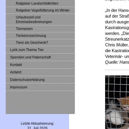
Ratgeber Landschildkröten
„In der Hans
Ratgeber Vogelfütterung im Winter
auf der Straß
Urlaubszeit und
durch ausge
Einreisebestimmungen
Kastrationsg
Tiernamen
werden. „Die
Tierkennzeichnung
Streunerkatz
Tiere als Geschenk?
Chris Müller
Lyrik zum Thema Tier
die Kastrati
Veterinär- u
Spenden und Patenschaft
Quelle: Hans
Kontakt
Anfahrt
Datenschutzerklärung
Impressum
Letzte Aktualisierung:
31. Juli 2026