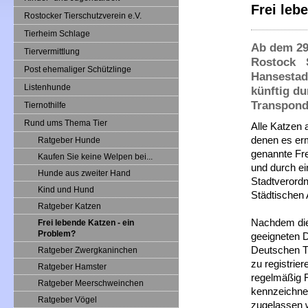
Frei leb
Rostocker Tierschutzverein e.V.
Tierheim Schlage
Ab dem 29.
Tiervermittlung
Rostock S
Post ehemaliger Schützlinge
Hansestadt
Listenhunde
künftig du
Transpond
Tiernothilfe
Rund ums Thema Tier
Alle Katzen 
denen es er
Ratgeber Hunde
genannte Fre
Kaufen Sie keine Welpen bei...
und durch e
Hunde aus zweiter Hand
Stadtverordn
Kind und Hund
Städtischen 
Ratgeber Katzen
Nachdem die 
Frei lebende Katzen - ein
Problem?
geeigneten D
Deutschen Ti
Ratgeber Zwergkaninchen
zu registrie
Ratgeber Hamster
regelmäßig Fu
Ratgeber Meerschweinchen
kennzeichne
Ratgeber Vögel
zugelassen w