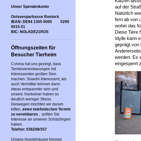
Katzen lasse
auf der Stra
Unser Spendenkonto
Natürlich w
Ostseesparkasse Rostock
fern ab von
IBAN: DE94 1305 0000 0290
wohin das füh
0015 01
Diese Tiere 
BIC: NOLADE21ROS
Idylle kann 
geprägt von 
Öffnungszeiten für
Andererseit
Besucher Tierheim
werden. Es w
eingesperrt 
Corona hat uns gezeigt, dass
Terminvereinbarungen mit
Interessenten großen Sinn
machen. Sowohl Interessent, als
auch Vermittler können dann
etwas entspannter sein und
unsere Vierbeiner haben so
deutlich weniger Stress.
Deswegen möchten wir darum
bitten,
einen telefonischen Termin
zu vereinbaren
, sollten Sie
Interesse an unseren Schützlingen
haben.
Telefon: 038208/357
Unsere Hundehäuser können