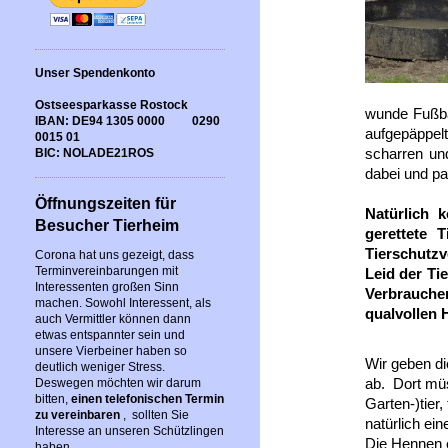
Unser Spendenkonto
Ostseesparkasse Rostock
wunde Fußbal
IBAN: DE94 1305 0000 0290
aufgepäppel
0015 01
scharren un
BIC: NOLADE21ROS
dabei und p
Öffnungszeiten für
Natürlich k
Besucher Tierheim
gerettete 
Tierschutzv
Corona hat uns gezeigt, dass
Terminvereinbarungen mit
Leid der Ti
Interessenten großen Sinn
Verbrauche
machen. Sowohl Interessent, als
qualvollen
auch Vermittler können dann
etwas entspannter sein und
unsere Vierbeiner haben so
Wir geben di
deutlich weniger Stress.
ab. Dort müs
Deswegen möchten wir darum
bitten,
einen telefonischen Termin
Garten-)tier
zu vereinbaren
, sollten Sie
natürlich ei
Interesse an unseren Schützlingen
Die Hennen e
haben.