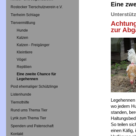
Eine zwe
Rostocker Tierschutzverein e.V.
Unterstüt
Tierheim Schlage
Achtung
Tiervermittlung
zur Abg
Hunde
Katzen
Katzen - Freigänger
Kleintiere
Vögel
Reptilien
Eine zweite Chance für
Legehennen
Post ehemaliger Schützlinge
Listenhunde
Legehennen e
Tiernothilfe
wo jedem Hu
Rund ums Thema Tier
standen, bere
Haltungsbedi
Lyrik zum Thema Tier
So teilen si
Spenden und Patenschaft
einen Käfig,
Kontakt