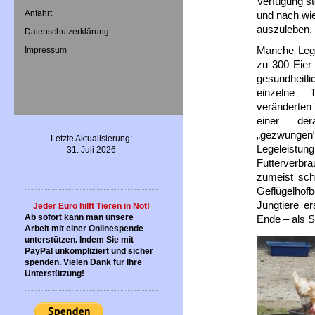
Verfügung st
Anfahrt
und nach wi
auszuleben.
Datenschutzerklärung
Manche Lege
Impressum
zu 300 Eier
gesundheitl
einzelne 
veränderten
einer der
„gezwunge
Letzte Aktualisierung:
Legeleist
31. Juli 2026
Futterverbr
zumeist sch
Geflügelhofb
Jungtiere e
Jeder Euro hilft Tieren in Not!
Ab sofort kann man unsere
Ende – als 
Arbeit mit einer Onlinespende
unterstützen. Indem Sie mit
PayPal unkompliziert und sicher
spenden. Vielen Dank für Ihre
Unterstützung!