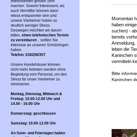
Interessenten großen Sinn
machen. Sowohl Interessent, als
auch Vermittler können dann
etwas entspannter sein und
Momentan hab
unsere Vierbeiner haben so
haben einig
deutlich weniger Stress.
Deswegen möchten wir darum
suchen) - ab
bitten,
einen telefonischen Termin
bereits vorh
zu vereinbaren
, sollten Sie
Anmeldung, z
Interesse an unseren Schützlingen
leben die Ti
haben.
Telefon: 038208/357
Kaninchen si
vermitteln ke
Unsere Hundehäuser können
nicht mehr betreten werden ohne
Bitte informi
Begleitung vom Personal, um den
Stress für unser Vierbeiner zu
Kaninchen de
minimieren.
Montag, Dienstag, Mittwoch &
Freitag: 10.00-12.00 Uhr und
14.00 - 16.00 Uhr
Donnerstag: geschlossen
Samstag: 10.00-12.00 Uhr
An Sonn- und Feiertagen haben