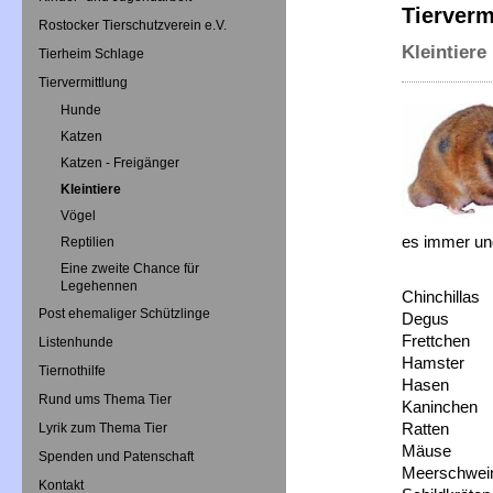
Tierverm
Rostocker Tierschutzverein e.V.
Kleintiere
Tierheim Schlage
Tiervermittlung
Hunde
Katzen
Katzen - Freigänger
Kleintiere
Vögel
es immer und
Reptilien
Eine zweite Chance für
Legehennen
Chinchillas
Post ehemaliger Schützlinge
Degus
Frettchen
Listenhunde
Hamster
Tiernothilfe
Hasen
Rund ums Thema Tier
Kaninchen
Ratten
Lyrik zum Thema Tier
Mäuse
Spenden und Patenschaft
Meerschwei
Kontakt