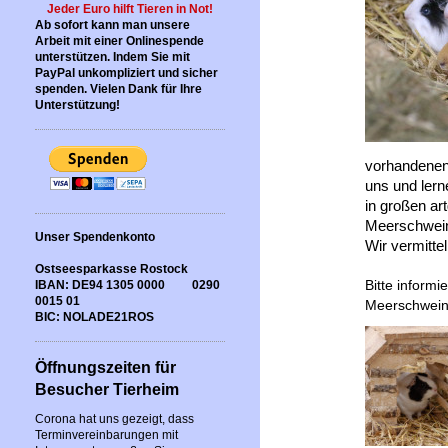
Jeder Euro hilft Tieren in Not!
Ab sofort kann man unsere
Arbeit mit einer Onlinespende
unterstützen. Indem Sie mit
PayPal unkompliziert und sicher
spenden. Vielen Dank für Ihre
Unterstützung!
vorhandenen 
uns und lern
in großen ar
Meerschweinc
Unser Spendenkonto
Wir vermittel
Ostseesparkasse Rostock
IBAN: DE94 1305 0000 0290
Bitte informi
0015 01
Meerschweinc
BIC: NOLADE21ROS
Öffnungszeiten für
Besucher Tierheim
Corona hat uns gezeigt, dass
Terminvereinbarungen mit