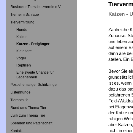
Tierverm
Rostocker Tierschutzverein e.V.
Katzen - 
Tierheim Schlage
Tiervermittlung
Zahlreiche K
Hunde
Zuhause. Ste
Katzen
uns leben au
Katzen - Freigänger
auf einem B
Kleintiere
dann alle be
Vögel
stellen. Ein
Reptilien
Bevor Sie ei
Eine zweite Chance für
grundsätzlic
Legehennen
ist es, wenn
Post ehemaliger Schützlinge
dazu das pas
Listenhunde
befahrenen 
Tiernothilfe
Feld-/Waldra
bei Etagenwo
Rund ums Thema Tier
der Katze un
Lyrik zum Thema Tier
ruhigen Woh
Spenden und Patenschaft
aber Katzen,
nicht in ein
Kontakt