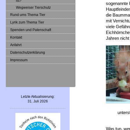
ist?
sogenannte K
Wegweiser Tierschutz
Hauptfeinden
die Baummard
Rund ums Thema Tier
mit Vernich
Lyrik zum Thema Tier
viele Gefäh
Spenden und Patenschaft
Eichhörnchen
Kontakt
Jahren nicht
Anfahrt
Datenschutzerklärung
Impressum
Letzte Aktualisierung:
31. Juli 2026
unters
Was tun, wen