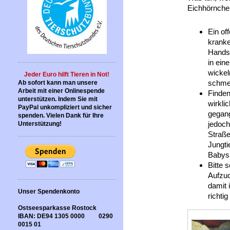
Eichhörnche
Ein of
kranke
Hands
in ein
wickel
Jeder Euro hilft Tieren in Not!
schmer
Ab sofort kann man unsere
Arbeit mit einer Onlinespende
Finden
unterstützen. Indem Sie mit
wirkli
PayPal unkompliziert und sicher
gegang
spenden. Vielen Dank für Ihre
jedoch
Unterstützung!
Straße
Jungti
Babys
Bitte 
Aufzuc
damit 
Unser Spendenkonto
richti
Ostseesparkasse Rostock
IBAN: DE94 1305 0000 0290
0015 01