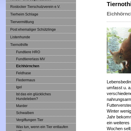
Tiernothi
Rostocker Tierschutzverein e.V.
Eichhörnch
Tierheim Schlage
Tiervermittlung
Post ehemaliger Schützlinge
Listenhunde
Tiernothilfe
Fundtiere HRO
Fundtiererlass MV
Eichhörnchen
Feldhase
Fledermaus
Lebensbeding
Igel
umfasst u. a
verschieden
Ist das ein glückliches
Hundeleben?
nahrungsarm
Futterverste
Marder
Winter wenig
Schwalben
Jahr bekomm
Vergiftungen Tier
ein weiteres
Was tun, wenn ein Tier entlaufen
Wochen selb