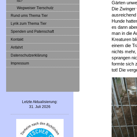
ist?
Gärten unwe
Wegweiser Tierschutz
Die Zwinger
ausreichend 
Rund ums Thema Tier
Hunde hatte
Lyrik zum Thema Tier
es dann abe
Spenden und Patenschaft
man in die 
Kreaturen bl
Kontakt
einem die Tr
Anfahrt
nichts mehr, 
Datenschutzerklärung
sprangen nic
Impressum
formte sich 
tot! Die ve
Letzte Aktualisierung:
31. Juli 2026