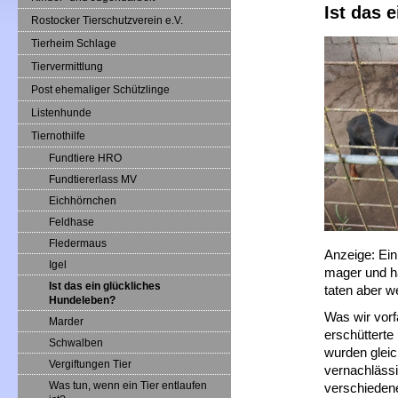
Ist das 
Rostocker Tierschutzverein e.V.
Tierheim Schlage
Tiervermittlung
Post ehemaliger Schützlinge
Listenhunde
Tiernothilfe
Fundtiere HRO
Fundtiererlass MV
Eichhörnchen
Feldhase
Fledermaus
Anzeige: Ein
Igel
mager und ha
Ist das ein glückliches
taten aber w
Hundeleben?
Was wir vor
Marder
erschütterte
Schwalben
wurden glei
Vergiftungen Tier
vernachläss
Was tun, wenn ein Tier entlaufen
verschiedene