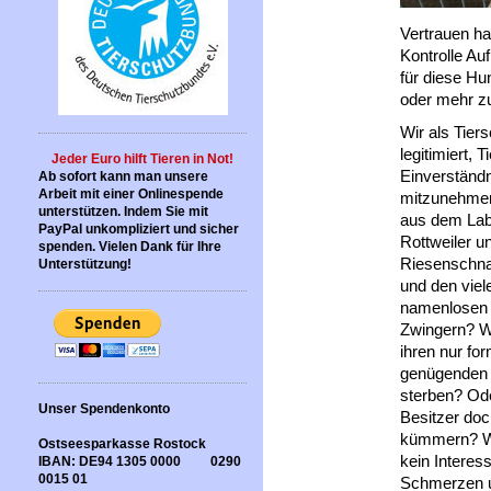
Vertrauen ha
Kontrolle Au
für diese Hu
oder mehr z
Wir als Tiers
legitimiert, 
Jeder Euro hilft Tieren in Not!
Einverständn
Ab sofort kann man unsere
Arbeit mit einer Onlinespende
mitzunehmen
unterstützen. Indem Sie mit
aus dem Lab
PayPal unkompliziert und sicher
Rottweiler 
spenden. Vielen Dank für Ihre
Riesenschna
Unterstützung!
und den viel
namenlosen 
Zwingern? We
ihren nur f
genügenden
sterben? Od
Unser Spendenkonto
Besitzer doc
kümmern? Wa
Ostseesparkasse Rostock
kein Interes
IBAN: DE94 1305 0000 0290
0015 01
Schmerzen un