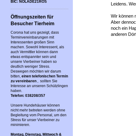
BIC: NOLADE21ROS
Leidens. Wen
Wir können n
Öffnungszeiten für
Aber dennoch
Besucher Tierheim
noch ein Hap
Corona hat uns gezeigt, dass
anderen Dörf
Terminvereinbarungen mit
Interessenten großen Sinn
machen. Sowohl Interessent, als
auch Vermittler können dann
etwas entspannter sein und
unsere Vierbeiner haben so
deutlich weniger Stress.
Deswegen möchten wir darum
bitten,
einen telefonischen Termin
zu vereinbaren
, sollten Sie
Interesse an unseren Schützlingen
haben.
Telefon: 038208/357
Unsere Hundehäuser können
nicht mehr betreten werden ohne
Begleitung vom Personal, um den
Stress für unser Vierbeiner zu
minimieren.
Montag, Dienstag, Mittwoch &