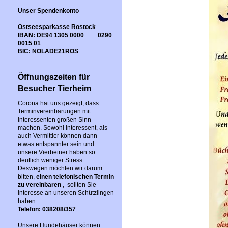
Unser Spendenkonto
Ostseesparkasse Rostock
IBAN: DE94 1305 0000 0290
0015 01
BIC: NOLADE21ROS
Öffnungszeiten für
Besucher Tierheim
Corona hat uns gezeigt, dass
Terminvereinbarungen mit
Interessenten großen Sinn
machen. Sowohl Interessent, als
auch Vermittler können dann
etwas entspannter sein und
unsere Vierbeiner haben so
deutlich weniger Stress.
Deswegen möchten wir darum
bitten,
einen telefonischen Termin
zu vereinbaren
, sollten Sie
Interesse an unseren Schützlingen
haben.
Telefon: 038208/357
Unsere Hundehäuser können