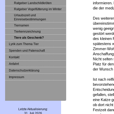
informieren.
Ratgeber Landschildkröten
die der medi
Ratgeber Vogelfütterung im Winter
Urlaubszeit und
Des weiteren
Einreisebestimmungen
übereinstimm
Tiernamen
wenig geeign
Tierkennzeichnung
gestört werd
Tiere als Geschenk?
des kleinen 
spätestens w
Lyrik zum Thema Tier
Zimmer-Wohnu
Spenden und Patenschaft
Anschaffung 
Kontakt
Nicht selten
Platz für de
Anfahrt
der Wunsch 
Datenschutzerklärung
Impressum
Ist nach reif
bevorstehen
Entscheidun
gefallen, st
eine Katze g
ob dort nicht
Letzte Aktualisierung:
Festzeit da
31. Juli 2026