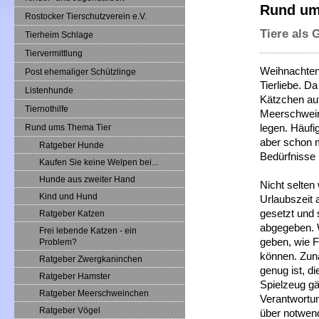
Rund um
Rostocker Tierschutzverein e.V.
Tiere als
Tierheim Schlage
Tiervermittlung
Weihnachten,
Post ehemaliger Schützlinge
Tierliebe. D
Listenhunde
Kätzchen au
Tiernothilfe
Meerschwein
legen. Häufi
Rund ums Thema Tier
aber schon m
Ratgeber Hunde
Bedürfnisse 
Kaufen Sie keine Welpen bei...
Hunde aus zweiter Hand
Nicht selte
Kind und Hund
Urlaubszeit 
gesetzt und 
Ratgeber Katzen
abgegeben. W
Frei lebende Katzen - ein
geben, wie 
Problem?
können. Zunäc
Ratgeber Zwergkaninchen
genug ist, d
Ratgeber Hamster
Spielzeug gä
Ratgeber Meerschweinchen
Verantwortun
Ratgeber Vögel
über notwend