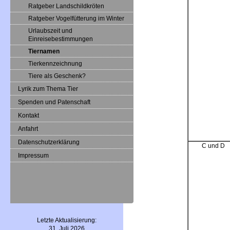
Ratgeber Landschildkröten
Ratgeber Vogelfütterung im Winter
Urlaubszeit und
Einreisebestimmungen
Tiernamen
Tierkennzeichnung
Tiere als Geschenk?
Lyrik zum Thema Tier
Spenden und Patenschaft
Kontakt
Anfahrt
Datenschutzerklärung
C und D
Impressum
Letzte Aktualisierung:
31. Juli 2026