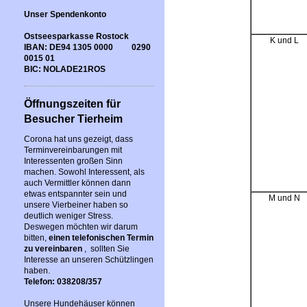
Unser Spendenkonto
Ostseesparkasse Rostock
K und L
IBAN: DE94 1305 0000 0290
0015 01
BIC: NOLADE21ROS
Öffnungszeiten für
Besucher Tierheim
Corona hat uns gezeigt, dass
Terminvereinbarungen mit
Interessenten großen Sinn
machen. Sowohl Interessent, als
auch Vermittler können dann
etwas entspannter sein und
M und N
unsere Vierbeiner haben so
deutlich weniger Stress.
Deswegen möchten wir darum
bitten,
einen telefonischen Termin
zu vereinbaren
, sollten Sie
Interesse an unseren Schützlingen
haben.
Telefon: 038208/357
Unsere Hundehäuser können