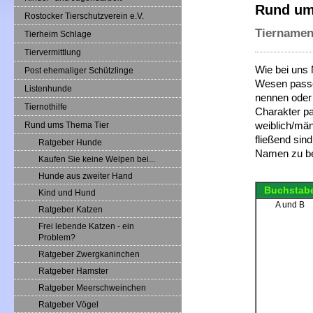
Rund um
Rostocker Tierschutzverein e.V.
Tiername
Tierheim Schlage
Tiervermittlung
Wie bei uns
Post ehemaliger Schützlinge
Wesen passe
Listenhunde
nennen oder
Tiernothilfe
Charakter pa
weiblich/män
Rund ums Thema Tier
fließend sind
Ratgeber Hunde
Namen zu 
Kaufen Sie keine Welpen bei...
Hunde aus zweiter Hand
Buchstab
Kind und Hund
A und B
Ratgeber Katzen
Frei lebende Katzen - ein
Problem?
Ratgeber Zwergkaninchen
Ratgeber Hamster
Ratgeber Meerschweinchen
Ratgeber Vögel